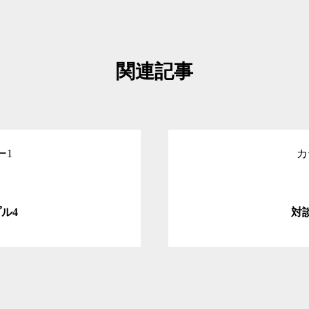
レッスン料金
関連記事
STAGE
ー1
カ
お問合せ
ル4
対
Online